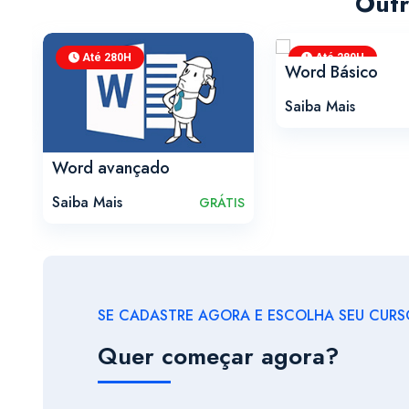
Outr
Até 280H
Até 280H
Word Básico
Saiba Mais
IS
Word avançado
Saiba Mais
GRÁTIS
SE CADASTRE AGORA E ESCOLHA SEU CURSO
Quer começar agora?