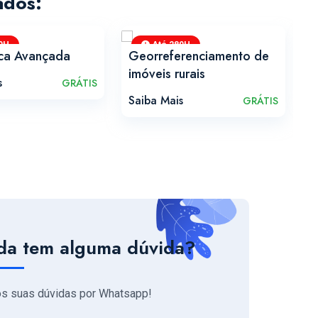
ados:
0H
Até 280H
ica Avançada
Georreferenciamento de
E
imóveis rurais
s
S
GRÁTIS
Saiba Mais
GRÁTIS
da tem alguma dúvida?
os suas dúvidas por Whatsapp!