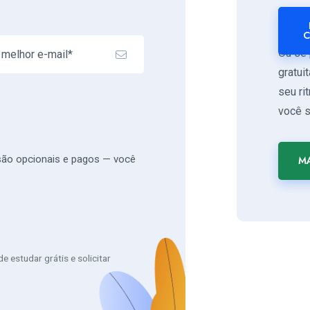
C
Ou se 
gratui
seu ri
você s
 são opcionais e pagos — você
MA
 estudar grátis e solicitar