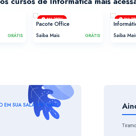
os cursos de Informática mais acess
Até 280H
Até 28
Pacote Office
Informát
Saiba Mais
Saiba Mai
GRÁTIS
GRÁTIS
Ain
 EM SUA SALA VIRTUAL!
Tiram