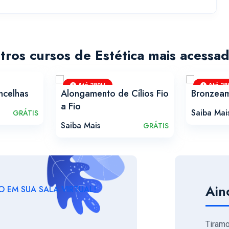
tros cursos de Estética mais acessad
Até 280H
Até 28
ncelhas
Alongamento de Cílios Fio
Bronzeame
a Fio
Saiba Mai
GRÁTIS
Saiba Mais
GRÁTIS
Ain
 EM SUA SALA VIRTUAL!
Tiram