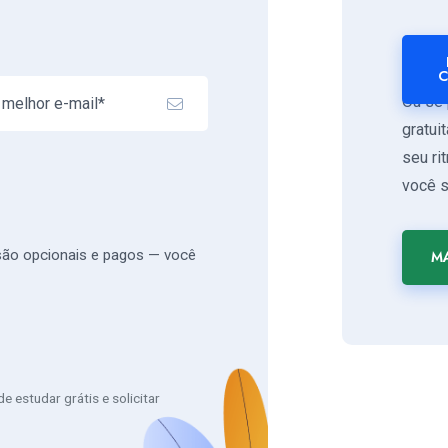
C
Ou se 
gratui
seu ri
você s
 são opcionais e pagos — você
MA
 estudar grátis e solicitar