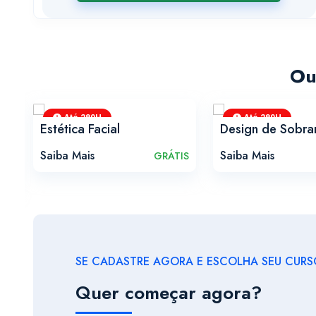
Ou
Até 280H
Até 280H
e
Estética Facial
Design de Sobra
Saiba Mais
Saiba Mais
GRÁTIS
IS
SE CADASTRE AGORA E ESCOLHA SEU CURSO
Quer começar agora?