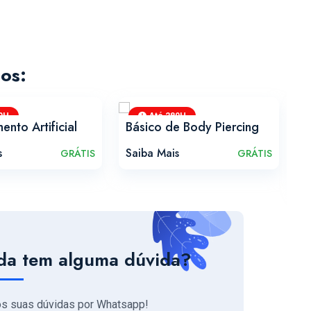
os:
0H
Até 280H
nto Artificial
Básico de Body Piercing
I
P
s
Saiba Mais
GRÁTIS
GRÁTIS
S
da tem alguma dúvida?
os suas dúvidas por Whatsapp!