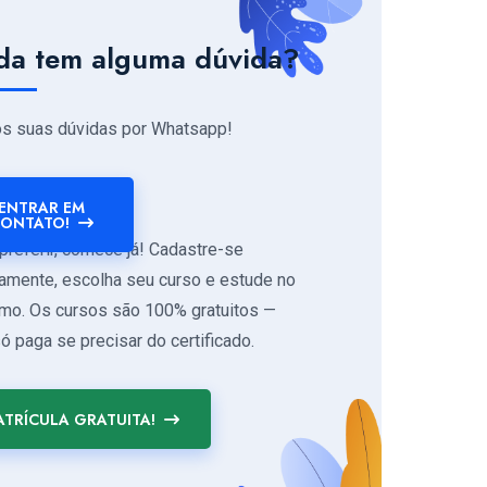
da tem alguma dúvida?
os suas dúvidas por Whatsapp!
ENTRAR EM
ONTATO!
preferir, comece já! Cadastre-se
tamente, escolha seu curso e estude no
tmo. Os cursos são 100% gratuitos —
ó paga se precisar do certificado.
TRÍCULA GRATUITA!