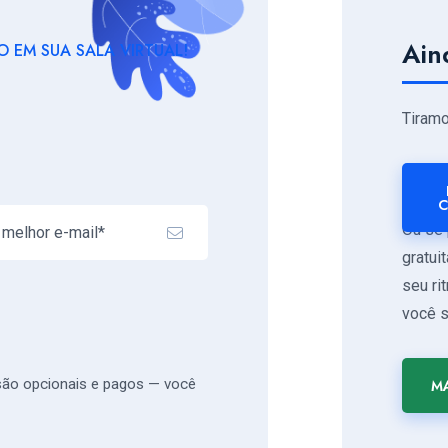
Ain
 EM SUA SALA VIRTUAL!
Tiram
C
Ou se 
gratui
seu ri
você s
 são opcionais e pagos — você
MA