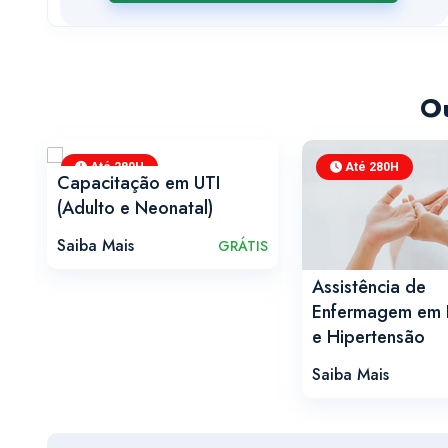
Ou
Até 280H
Até 280H
Capacitação em UTI
(Adulto e Neonatal)
Saiba Mais
IS
GRÁTIS
Assistência de
Enfermagem em 
e Hipertensão
Saiba Mais