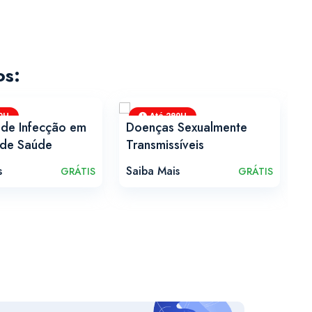
os:
0H
Até 280H
 de Infecção em
Doenças Sexualmente
H
 de Saúde
Transmissíveis
E
s
Saiba Mais
S
GRÁTIS
GRÁTIS