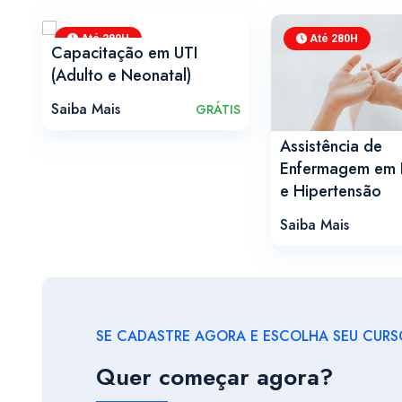
Até 280H
Até 280H
Capacitação em UTI
(Adulto e Neonatal)
Saiba Mais
IS
GRÁTIS
Assistência de
Enfermagem em 
e Hipertensão
Saiba Mais
SE CADASTRE AGORA E ESCOLHA SEU CURSO
Quer começar agora?