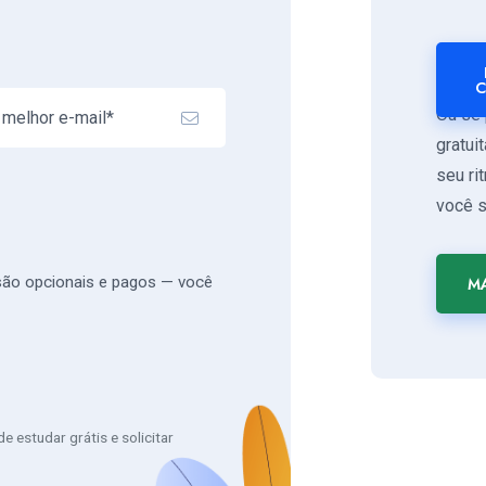
C
Ou se 
gratui
seu ri
você s
 são opcionais e pagos — você
MA
 estudar grátis e solicitar