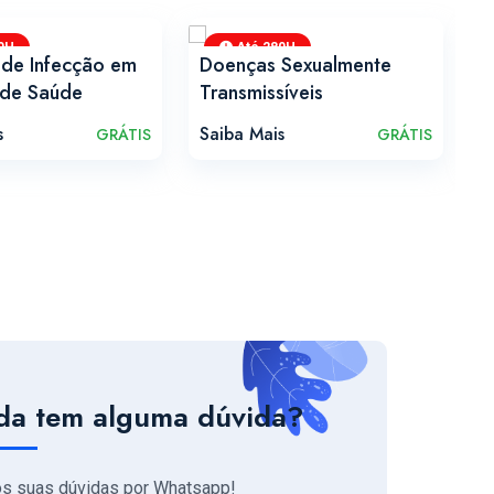
0H
Até 280H
 de Infecção em
Doenças Sexualmente
H
 de Saúde
Transmissíveis
E
s
Saiba Mais
S
GRÁTIS
GRÁTIS
da tem alguma dúvida?
os suas dúvidas por Whatsapp!