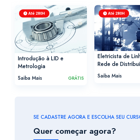
Até 280H
Até 280H
de
IS
Eletricista de Lin
Introdução à LID e
Rede de Distribu
Metrologia
Saiba Mais
Saiba Mais
GRÁTIS
SE CADASTRE AGORA E ESCOLHA SEU CURSO
Quer começar agora?