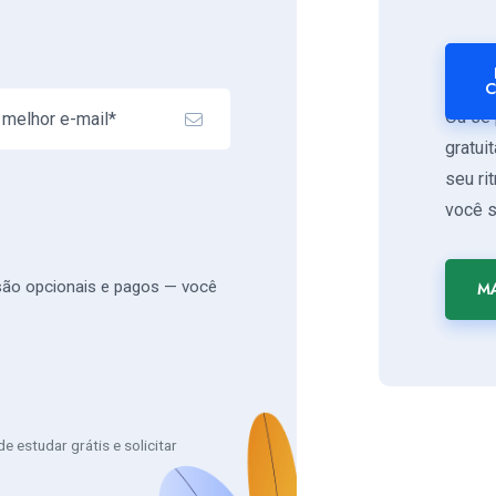
C
Ou se 
gratui
seu ri
você s
 são opcionais e pagos — você
MA
 estudar grátis e solicitar