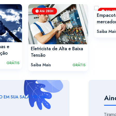
Até 280H
Até 28
Empacot
mercador
Saiba Mai
has e
Eletricista de Alta e Baixa
ição
Tensão
GRÁTIS
Saiba Mais
GRÁTIS
Ain
 EM SUA SALA VIRTUAL!
Tiram