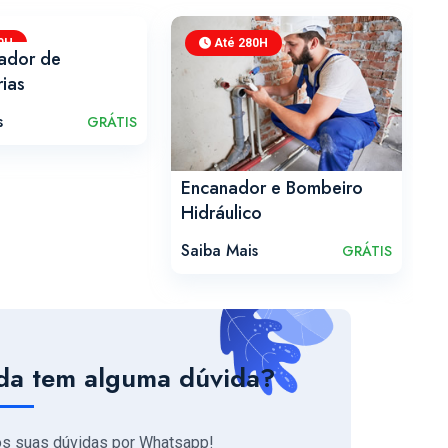
0H
Até 280H
ador de
L
ias
D
s
S
GRÁTIS
Encanador e Bombeiro
Hidráulico
Saiba Mais
GRÁTIS
da tem alguma dúvida?
os suas dúvidas por Whatsapp!