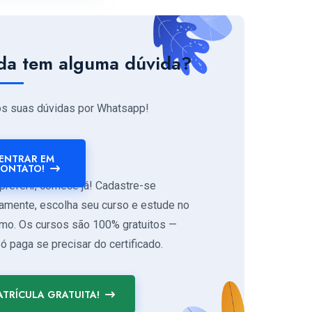
da tem alguma dúvida?
os suas dúvidas por Whatsapp!
ENTRAR EM
ONTATO!
preferir, comece já! Cadastre-se
tamente, escolha seu curso e estude no
tmo. Os cursos são 100% gratuitos —
ó paga se precisar do certificado.
TRÍCULA GRATUITA!