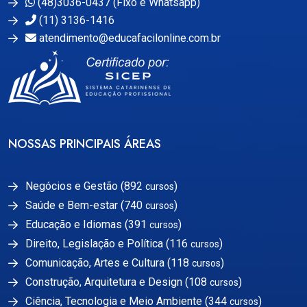
(48)3036-0437 (Fixo e Whatsapp)
(11) 3136-1416
atendimento@educafacilonline.com.br
NOSSAS PRINCIPAIS ÁREAS
Negócios e Gestão (892
)
cursos
Saúde e Bem-estar (740
)
cursos
Educação e Idiomas (391
)
cursos
Direito, Legislação e Política (116
)
cursos
Comunicação, Artes e Cultura (118
)
cursos
Construção, Arquitetura e Design (108
)
cursos
Ciência, Tecnologia e Meio Ambiente (344
)
cursos