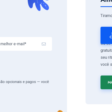
Tiram
C
Ou se 
gratui
seu ri
você s
 são opcionais e pagos — você
MA