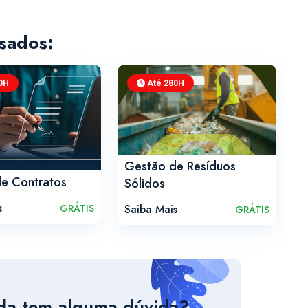
sados:
0H
Até 280H
Gestão de Resíduos
e Contratos
S
Sólidos
s
S
Saiba Mais
GRÁTIS
GRÁTIS
da tem alguma dúvida?