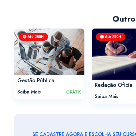
Outro
Até 280H
Até 280H
Gestão Pública
Redação Oficial
Saiba Mais
GRÁTIS
IS
Saiba Mais
SE CADASTRE AGORA E ESCOLHA SEU CURSO