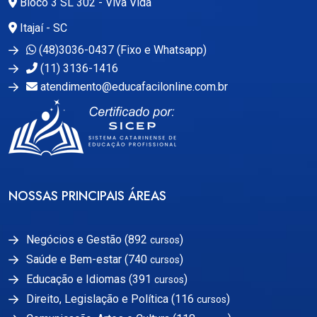
Bloco 3 SL 302 - Viva Vida
Itajaí - SC
(48)3036-0437 (Fixo e Whatsapp)
(11) 3136-1416
atendimento@educafacilonline.com.br
NOSSAS PRINCIPAIS ÁREAS
Negócios e Gestão (892
)
cursos
Saúde e Bem-estar (740
)
cursos
Educação e Idiomas (391
)
cursos
Direito, Legislação e Política (116
)
cursos