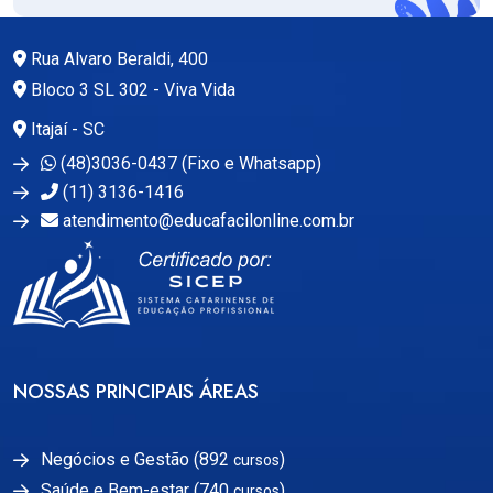
Rua Alvaro Beraldi, 400
Bloco 3 SL 302 - Viva Vida
Itajaí - SC
(48)3036-0437 (Fixo e Whatsapp)
(11) 3136-1416
atendimento@educafacilonline.com.br
NOSSAS PRINCIPAIS ÁREAS
Negócios e Gestão (892
)
cursos
Saúde e Bem-estar (740
)
cursos