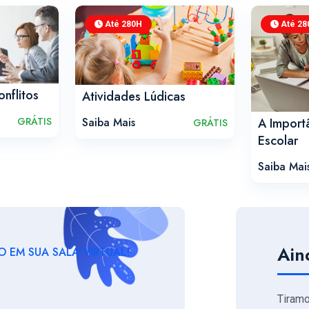
Até 280H
Até 28
nflitos
Atividades Lúdicas
GRÁTIS
A Import
Saiba Mais
GRÁTIS
Escolar
Saiba Mai
Ain
 EM SUA SALA VIRTUAL!
Tiram