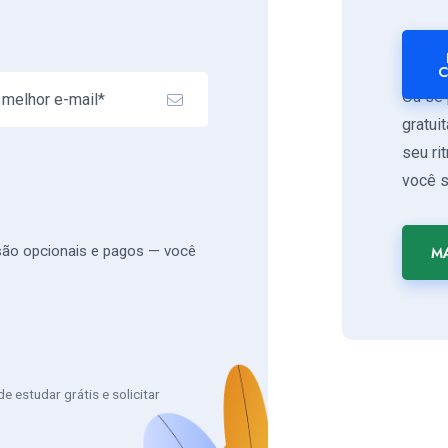
C
Ou se 
gratui
seu ri
você s
 são opcionais e pagos — você
MA
 estudar grátis e solicitar