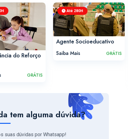
0H
Até 280H
Agente Socioeducativo
Saiba Mais
GRÁTIS
ância do Reforço
A
T
s
S
GRÁTIS
da tem alguma dúvida?
os suas dúvidas por Whatsapp!