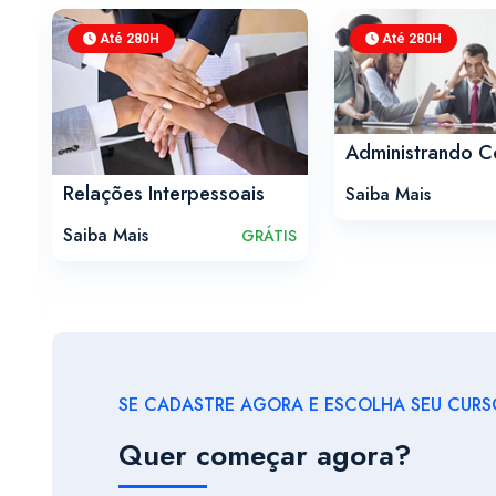
Até 280H
Até 280H
Administrando Co
Relações Interpessoais
Saiba Mais
Saiba Mais
GRÁTIS
IS
SE CADASTRE AGORA E ESCOLHA SEU CURSO
Quer começar agora?