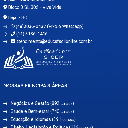
Bloco 3 SL 302 - Viva Vida
Itajaí - SC
(48)3036-0437 (Fixo e Whatsapp)
(11) 3136-1416
atendimento@educafacilonline.com.br
NOSSAS PRINCIPAIS ÁREAS
Negócios e Gestão (892
)
cursos
Saúde e Bem-estar (740
)
cursos
Educação e Idiomas (391
)
cursos
Direito, Legislação e Política (116
)
cursos